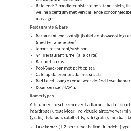
Betalend: 2 paddletennisterreinen, tennisplein, fie
wellnesscentrum met verschillende schoonheidsb
massages
Restaurants & bars
Restaurant voor ontbijt (buffet en showcooking) 
(mediterrane keuken)
Japans restaurant/sushibar
Grillrestaurant 'Erre' (à la carte)
Bar met terras
Pool/Snackbar met zicht op zee
Café op de promenade met snacks
Red Level Lounge (enkel voor de Red Level-kamer
Roomservice 24/24u.
Kamertypes
Alle kamers beschikken over badkamer (bad of douche
haardroger), tegelvloer, individuele airco/verwarmi
(gratis), telefoon, satelliet-tv, wifi (gratis), minibar (
Luxekamer
(1-2 pers.) met balkon, tuinzicht (type 