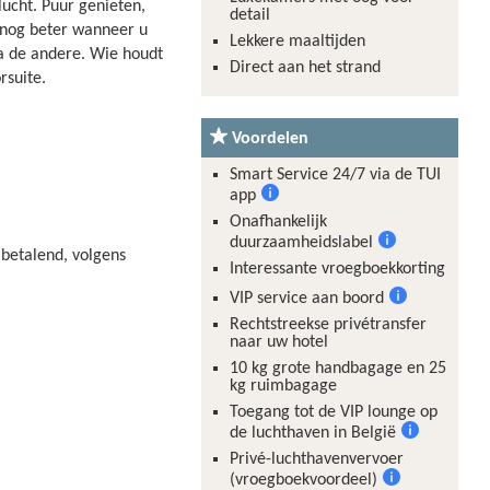
ucht. Puur genieten,
detail
 nog beter wanneer u
Lekkere maaltijden
na de andere. Wie houdt
Direct aan het strand
rsuite.
Voordelen
Smart Service 24/7 via de TUI
app
Meer
Onafhankelijk
informatie
duurzaamheidslabel
 betalend, volgens
Meer
Interessante vroegboekkorting
informatie
VIP service aan boord
Meer
Rechtstreekse privétransfer
informatie
naar uw hotel
10 kg grote handbagage en 25
kg ruimbagage
Toegang tot de VIP lounge op
de luchthaven in België
Meer
Privé-luchthavenvervoer
informatie
(vroegboekvoordeel)