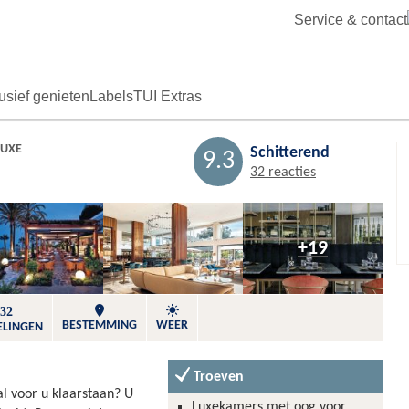
Service & contact
usief genieten
Labels
TUI Extras
LUXE
Schitterend
Bewaren
9.3
32 reacties
+19
32
BESTEMMING
WEER
ELINGEN
Troeven
al voor u klaarstaan? U
Luxekamers met oog voor