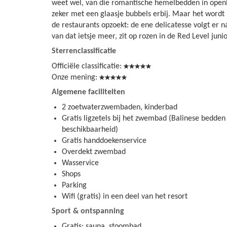
weet wel, van die romantische hemelbedden in openl
zeker met een glaasje bubbels erbij. Maar het wordt
de restaurants opzoekt: de ene delicatesse volgt er 
van dat ietsje meer, zit op rozen in de Red Level junio
Sterrenclassificatie
Officiële classificatie:
Onze mening:
Algemene faciliteiten
2 zoetwaterzwembaden, kinderbad
Gratis ligzetels bij het zwembad (Balinese bedden
beschikbaarheid)
Gratis handdoekenservice
Overdekt zwembad
Wasservice
Shops
Parking
Wifi (gratis) in een deel van het resort
Sport & ontspanning
Gratis: sauna, stoombad