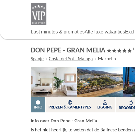
Overslaan
en
naar
de
algemene
Last minutes & promoties
Alle luxe vakanties
Excl
inhoud
gaan
DON PEPE - GRAN MELIA
Spanje
Costa del Sol - Malaga
Marbella
INFO
PRIJZEN & KAMERTYPES
LIGGING
BEOORD
Info over Don Pepe - Gran Melia
Is het niet heerlijk, te weten dat de Balinese bedden 