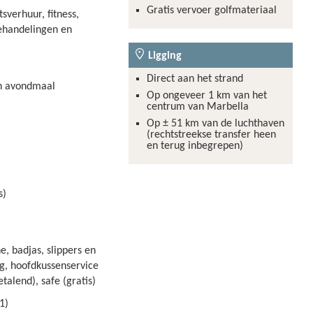
Meer
Gratis vervoer golfmateriaal
tsverhuur, fitness,
informatie
ehandelingen en
Ligging
Direct aan het strand
en avondmaal
Op ongeveer 1 km van het
centrum van Marbella
Op ± 51 km van de luchthaven
(rechtstreekse transfer heen
en terug inbegrepen)
s)
, badjas, slippers en
ng, hoofdkussenservice
betalend), safe (gratis)
1)