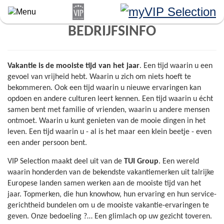
Overslaan
en
naar
BEDRIJFSINFO
de
algemene
inhoud
Vakantie is de mooiste tijd van het jaar
. Een tijd waarin u een
gaan
gevoel van vrijheid hebt. Waarin u zich om niets hoeft te
bekommeren. Ook een tijd waarin u nieuwe ervaringen kan
opdoen en andere culturen leert kennen. Een tijd waarin u écht
samen bent met familie of vrienden, waarin u andere mensen
ontmoet. Waarin u kunt genieten van de mooie dingen in het
leven. Een tijd waarin u - al is het maar een klein beetje - even
een ander persoon bent.
VIP Selection maakt deel uit van de
TUI Group
. Een wereld
waarin honderden van de bekendste vakantiemerken uit talrijke
Europese landen samen werken aan de mooiste tijd van het
jaar. Topmerken, die hun knowhow, hun ervaring en hun service-
gerichtheid bundelen om u de mooiste vakantie-ervaringen te
geven. Onze bedoeling ?… Een glimlach op uw gezicht toveren.