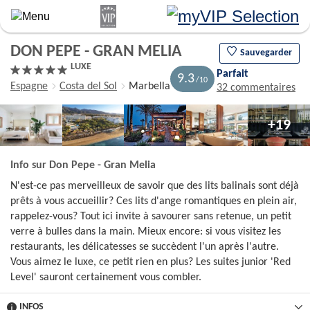
Aller
au
contenu
DON PEPE - GRAN MELIA
principal
Sauvegarder
LUXE
Parfait
9.3
Espagne
Costa del Sol
Marbella
32 commentaires
+19
Info sur Don Pepe - Gran Melia
N'est-ce pas merveilleux de savoir que des lits balinais sont déjà
prêts à vous accueillir? Ces lits d'ange romantiques en plein air,
rappelez-vous? Tout ici invite à savourer sans retenue, un petit
verre à bulles dans la main. Mieux encore: si vous visitez les
restaurants, les délicatesses se succèdent l'un après l'autre.
Vous aimez le luxe, ce petit rien en plus? Les suites junior 'Red
Level' sauront certainement vous combler.
INFOS