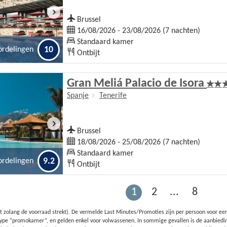
Brussel
16/08/2026 - 23/08/2026 (7 nachten)
Standaard kamer
10
ordelingen
Ontbijt
Gran Meliá Palacio de Isora
Spanje
Tenerife
Brussel
18/08/2026 - 25/08/2026 (7 nachten)
Standaard kamer
9.2
ordelingen
Ontbijt
1
2
...
8
t zolang de voorraad strekt). De vermelde Last Minutes/Promoties zijn per persoon voor een
t type “promokamer”, en gelden enkel voor volwassenen. In sommige gevallen is de aanbiedi