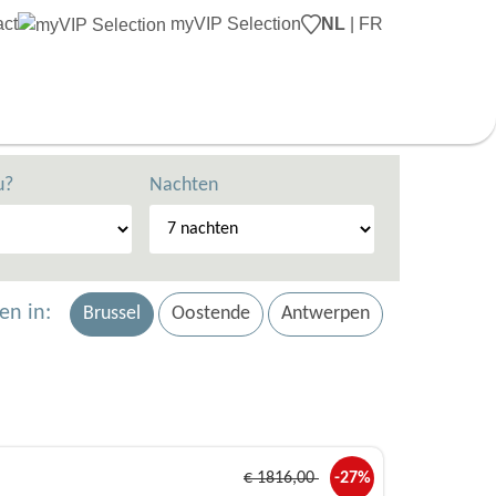
act
myVIP Selection
NL
|
FR
u?
Nachten
en in:
Brussel
Oostende
Antwerpen
€
1816
,00
-27%