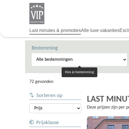
Overslaan
en
naar
de
algemene
Last minutes & promoties
Alle luxe vakanties
Excl
inhoud
gaan
Bestemming
Kies je bestemming
72 gevonden
Sorteren op
LAST MINU
Deze prijzen zijn per
Prijsklasse