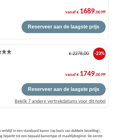
1689
vanaf €
,00 PP
Reserveer aan de laagste prijs
€
2278
,00
-23%
1749
vanaf €
,00 PP
Reserveer aan de laagste prijs
Bekijk 7 andere vertrekdatums voor dit hotel
 verblijf in een standaard kamer (op basis van dubbele bezetting),
ng beperkt tot een bepaald kamertype of maaltijdregime. De eerste