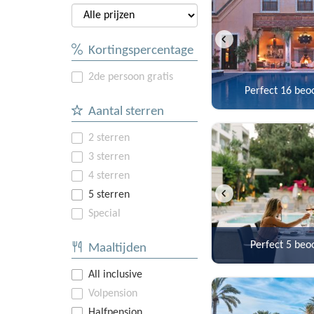
Kortingspercentage
2de persoon gratis
Perfect
16 beo
Aantal sterren
2 sterren
3 sterren
4 sterren
5 sterren
Special
Perfect
5 beo
Maaltijden
All inclusive
Volpension
Halfpension