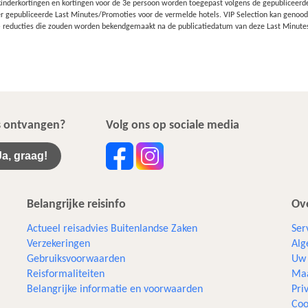
inderkortingen en kortingen voor de 3e persoon worden toegepast volgens de gepubliceerde p
r gepubliceerde Last Minutes/Promoties voor de vermelde hotels. VIP Selection kan genoodza
 – reducties die zouden worden bekendgemaakt na de publicatiedatum van deze Last Minute
ws ontvangen?
Volg ons op sociale media
Ja, graag!
Belangrijke reisinfo
Ove
Actueel reisadvies Buitenlandse Zaken
Ser
Verzekeringen
Alg
Gebruiksvoorwaarden
Uw 
Reisformaliteiten
Maa
Belangrijke informatie en voorwaarden
Pri
Coo