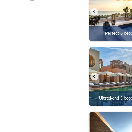
Perfect
6 beo
Uitstekend
5 beo