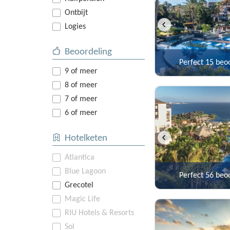
Ontbijt
Logies
Beoordeling
Perfect
15 beo
9 of meer
8 of meer
7 of meer
6 of meer
Hotelketen
Atlantica
Blue Lagoon
Perfect
56 beo
Grecotel
Magic Life
RIU Hotels & Resorts
Sol