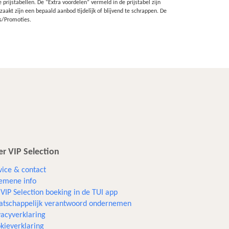
rijstabellen. De “Extra voordelen” vermeld in de prijstabel zijn
akt zijn een bepaald aanbod tijdelijk of blijvend te schrappen. De
s/Promoties.
r VIP Selection
vice & contact
emene info
VIP Selection boeking in de TUI app
tschappelijk verantwoord ondernemen
vacyverklaring
kieverklaring