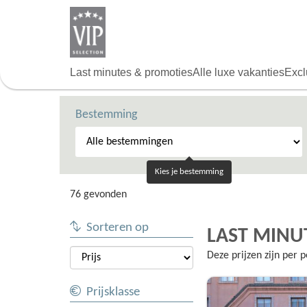
Overslaan
en
naar
de
algemene
Last minutes & promoties
Alle luxe vakanties
Excl
inhoud
gaan
Bestemming
Kies je bestemming
76 gevonden
Sorteren op
LAST MINU
Deze prijzen zijn per
Prijsklasse