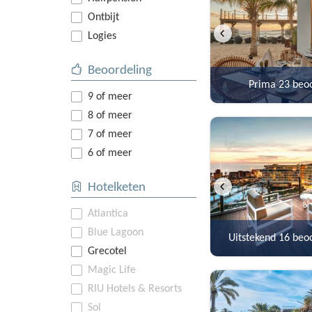
Ontbijt
Logies
Beoordeling
Prima
23 beo
9 of meer
8 of meer
7 of meer
6 of meer
Hotelketen
Atlantica
Blue Lagoon
Uitstekend
16 beo
Grecotel
Magic Life
RIU Hotels & Resorts
Sol