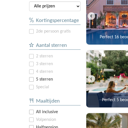
Kortingspercentage
2de persoon gratis
Perfect
16 beo
Aantal sterren
2 sterren
3 sterren
4 sterren
5 sterren
Special
Perfect
5 beo
Maaltijden
All inclusive
Volpension
Halfpension