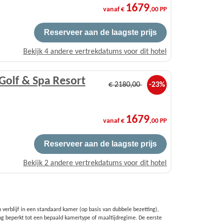
1679
vanaf €
,00 PP
Reserveer aan de laagste prijs
Bekijk 4 andere vertrekdatums voor dit hotel
Golf & Spa Resort
€
2180
,00
-23%
1679
vanaf €
,00 PP
Reserveer aan de laagste prijs
Bekijk 2 andere vertrekdatums voor dit hotel
 verblijf in een standaard kamer (op basis van dubbele bezetting),
ng beperkt tot een bepaald kamertype of maaltijdregime. De eerste