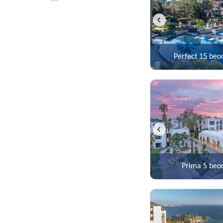
Perfect
15 beo
Prima
5 beo