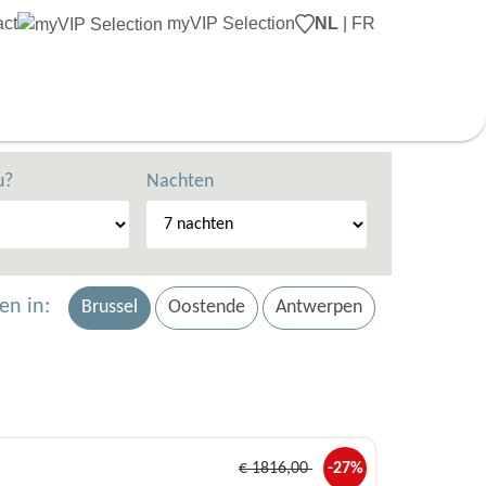
act
myVIP Selection
NL
|
FR
u?
Nachten
en in:
Brussel
Oostende
Antwerpen
€
1816
,00
-27%