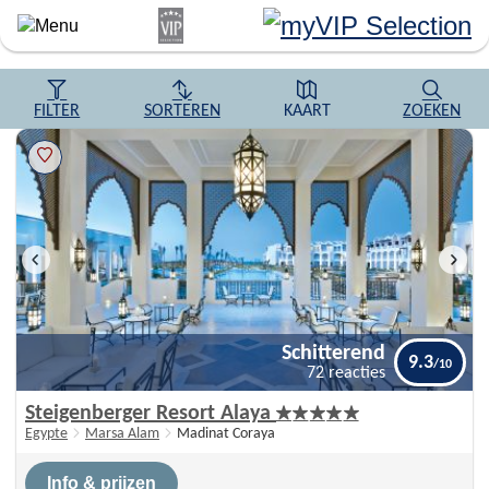
Overslaan
en
naar
de
algemene
FILTER
SORTEREN
KAART
ZOEKEN
inhoud
gaan
Schitterend
9.3
72 reacties
Schitterend
Steigenberger Resort Alaya
9.3
72 reacties
Egypte
Marsa Alam
Madinat Coraya
Info & prijzen