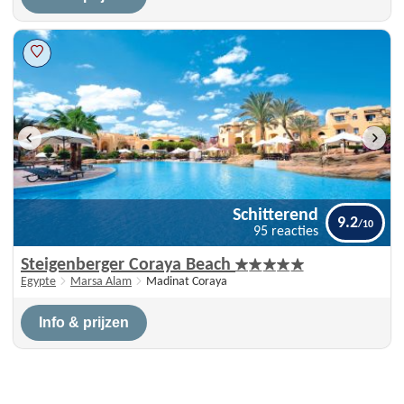
Schitterend
9.2
95 reacties
Schitterend
Steigenberger Coraya Beach
9.2
95 reacties
Egypte
Marsa Alam
Madinat Coraya
Info & prijzen