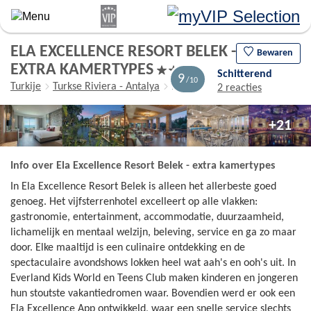
Overslaan
en
naar
ELA EXCELLENCE RESORT BELEK -
de
Bewaren
EXTRA KAMERTYPES
algemene
Schitterend
9
inhoud
Turkije
Turkse Riviera - Antalya
Belek
2 reacties
gaan
+21
Info over Ela Excellence Resort Belek - extra kamertypes
In Ela Excellence Resort Belek is alleen het allerbeste goed
genoeg. Het vijfsterrenhotel excelleert op alle vlakken:
gastronomie, entertainment, accommodatie, duurzaamheid,
lichamelijk en mentaal welzijn, beleving, service en ga zo maar
door. Elke maaltijd is een culinaire ontdekking en de
spectaculaire avondshows lokken heel wat aah's en ooh's uit. In
Everland Kids World en Teens Club maken kinderen en jongeren
hun stoutste vakantiedromen waar. Bovendien werd er ook een
Ela Excellence App ontwikkeld, waar een snelle service slechts