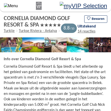
Overslaan
en
naar
CORNELIA DIAMOND GOLF
de
Bewaren
RESORT & SPA
algemene
Uitstekend
8.8
inhoud
Turkije
Turkse Riviera - Antalya
Belek
14 reacties
gaan
+7
Info over Cornelia Diamond Golf Resort & Spa
Cornelia Diamond Golf Resort & Spa biedt u het allerbeste op
het gebied van gastronomie en faciliteiten. Het state-of-the-art
spacentrum is met z’n 3 verschillende vleugels (Spa Luxury, Spa
Private en Spa Relax) een van de grootste spacentra in Belek.
Maak uw keuze uit de uitgebreide waaier aan luxeverzorgingen
en massages en geniet na in een van de ‘jungle-bubbelbaden’.
Ook uw kinderen worden in de watten gelegd in het
2
kinderparadijs van 5.000 m
groot. Het Cornelia Golf Club Nick
Faldo Championship golfterrein is dan weer het toppunt van