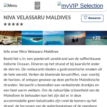
Overslaan
en
naar
NIVA VELASSARU MALDIVES
de
Bewaren
algemene
inhoud
gaan
+20
Info over Niva Velassaru Maldives
Beeld het u in: een poederwit zandstrand aan de saffierblauwe
Indische Oceaan. Dineren op het strand of bij kaarslicht onder
de sterren. De restaurants bieden u gastronomische smaken uit
de hele wereld. Verken de bloeiende koraalriffen, vaar voorbij
de horizon, of ontspan gewoon op deze perfecte Maledivische
stranden. Verwacht u bovendien aan verkoelende drankjes en
een heel warm welkom. Om de natuurlijke schoonheid van de
Malediven te behouden kan het zijn dat er in deze
accommodatie geen balustrades zijn rond de kamers op het
strand, de terrassen van de waterbungalows of de openbare