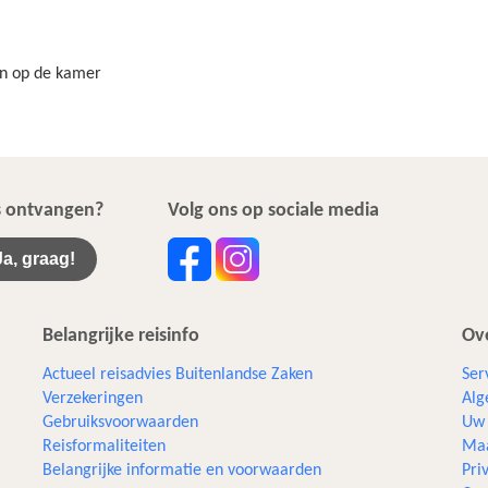
jn op de kamer
ws ontvangen?
Volg ons op sociale media
Ja, graag!
Belangrijke reisinfo
Ove
Actueel reisadvies Buitenlandse Zaken
Ser
Verzekeringen
Alg
Gebruiksvoorwaarden
Uw 
Reisformaliteiten
Maa
Belangrijke informatie en voorwaarden
Pri