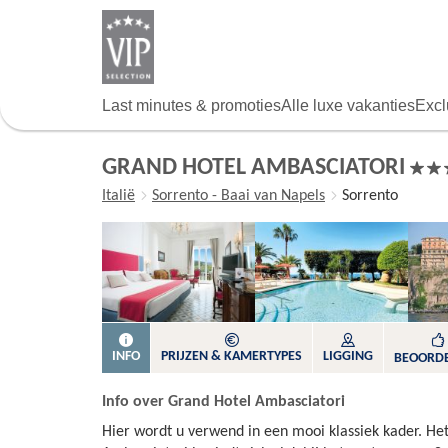
Overslaan
en
naar
de
algemene
Last minutes & promoties
Alle luxe vakanties
Excl
inhoud
gaan
GRAND HOTEL AMBASCIATORI
Italië
Sorrento - Baai van Napels
Sorrento
INFO
PRIJZEN & KAMERTYPES
LIGGING
BEOORD
Info over Grand Hotel Ambasciatori
Hier wordt u verwend in een mooi klassiek kader. He