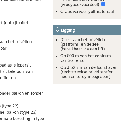
(vroegboekvoordeel)
Meer
Gratis vervoer golfmateriaal
informatie
 (ontbijtbuffet,
Ligging
Direct aan het privélido
aan het privélido
(platform) en de zee
lbar
(bereikbaar via een lift)
Op 800 m van het centrum
van Sorrento
adjas, slippers),
Op ± 52 km van de luchthaven
is), telefoon, wifi
(rechtstreekse privétransfer
heen en terug inbegrepen)
koffie- en
zonder balkon en zonder
 (type 22)
he, balkon (type 23)
ximale bezetting in type