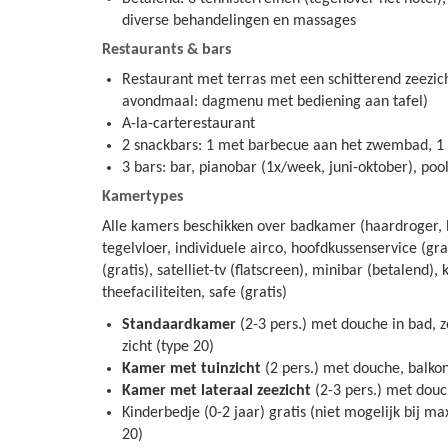
diverse behandelingen en massages
Restaurants & bars
Restaurant met terras met een schitterend zeezicht
avondmaal: dagmenu met bediening aan tafel)
A-la-carterestaurant
2 snackbars: 1 met barbecue aan het zwembad, 1 
3 bars: bar, pianobar (1x/week, juni-oktober), poo
Kamertypes
Alle kamers beschikken over badkamer (haardroger, b
tegelvloer, individuele airco, hoofdkussenservice (grat
(gratis), satelliet-tv (flatscreen), minibar (betalend), 
theefaciliteiten, safe (gratis)
Standaardkamer
(2-3 pers.) met douche in bad, 
zicht (type 20)
Kamer met tuinzicht
(2 pers.) met douche, balkon
Kamer met lateraal zeezicht
(2-3 pers.) met douc
Kinderbedje (0-2 jaar) gratis (niet mogelijk bij ma
20)