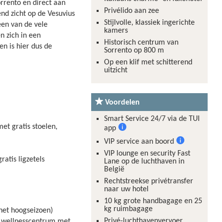
orrento en direct aan
Privélido aan zee
end zicht op de Vesuvius
Stijlvolle, klassiek ingerichte
een van de vele
kamers
n zich in een
Historisch centrum van
en is hier dus de
Sorrento op 800 m
Op een klif met schitterend
uitzicht
Voordelen
Smart Service 24/7 via de TUI
t gratis stoelen,
app
Meer
VIP service aan boord
informatie
Meer
VIP lounge en security Fast
atis ligzetels
informatie
Lane op de luchthaven in
België
Rechtstreekse privétransfer
naar uw hotel
10 kg grote handbagage en 25
kg ruimbagage
 het hoogseizoen)
Privé-luchthavenvervoer
), wellnesscentrum met