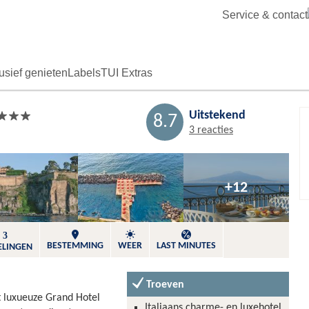
Service & contact
usief genieten
Labels
TUI Extras
Uitstekend
Bewaren
8.7
3 reacties
+12
3
BESTEMMING
WEER
LAST MINUTES
ELINGEN
Troeven
t luxueuze Grand Hotel
Italiaans charme- en luxehotel