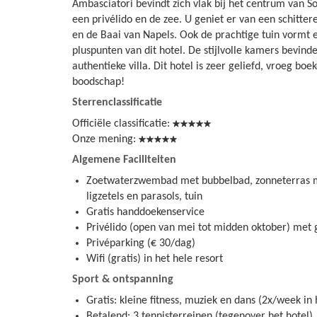
Ambasciatori bevindt zich vlak bij het centrum van S
een privélido en de zee. U geniet er van een schitter
en de Baai van Napels. Ook de prachtige tuin vormt 
pluspunten van dit hotel. De stijlvolle kamers bevinde
authentieke villa. Dit hotel is zeer geliefd, vroeg boek
boodschap!
Sterrenclassificatie
Officiële classificatie:
Onze mening:
Algemene Faciliteiten
Zoetwaterzwembad met bubbelbad, zonneterras me
ligzetels en parasols, tuin
Gratis handdoekenservice
Privélido (open van mei tot midden oktober) met gr
Privéparking (€ 30/dag)
Wifi (gratis) in het hele resort
Sport & ontspanning
Gratis: kleine fitness, muziek en dans (2x/week in
Betalend: 3 tennisterreinen (tegenover het hotel