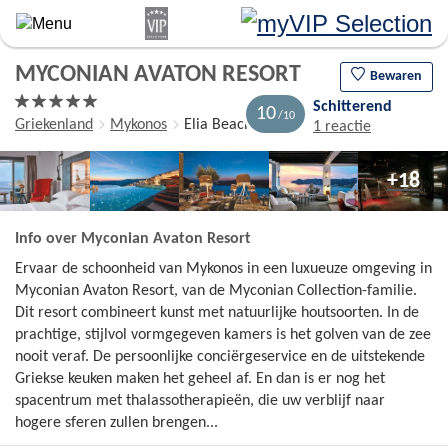
Overslaan
en
naar
MYCONIAN AVATON RESORT
de
Bewaren
algemene
Schitterend
10
inhoud
Griekenland
Mykonos
Elia Beach
1 reactie
gaan
+18
Info over Myconian Avaton Resort
Ervaar de schoonheid van Mykonos in een luxueuze omgeving in
Myconian Avaton Resort, van de Myconian Collection-familie.
Dit resort combineert kunst met natuurlijke houtsoorten. In de
prachtige, stijlvol vormgegeven kamers is het golven van de zee
nooit veraf. De persoonlijke conciërgeservice en de uitstekende
Griekse keuken maken het geheel af. En dan is er nog het
spacentrum met thalassotherapieën, die uw verblijf naar
hogere sferen zullen brengen...