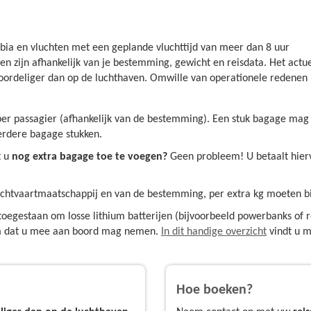
ia en vluchten met een geplande vluchttijd van meer dan 8 uur
en zijn afhankelijk van je bestemming, gewicht en reisdata. Het actuel
oordeliger dan op de luchthaven. Omwille van operationele redenen is
er passagier (afhankelijk van de bestemming). Een stuk bagage ma
erdere bagage stukken.
t u
nog
extra bagage toe te voegen?
Geen probleem! U betaalt hierv
luchtvaartmaatschappij en van de bestemming, per extra kg moeten b
toegestaan om losse lithium batterijen (bijvoorbeeld powerbanks of r
tem dat u mee aan boord mag nemen.
In dit handige overzicht
vindt u m
Hoe boeken?