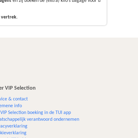
sagent
en zij boeken de (extra) kilo’s bagage voor u
 vertrek
.
r VIP Selection
vice & contact
emene info
VIP Selection boeking in de TUI app
tschappelijk verantwoord ondernemen
vacyverklaring
kieverklaring