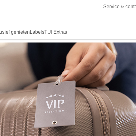
Service & cont
usief genieten
Labels
TUI Extras