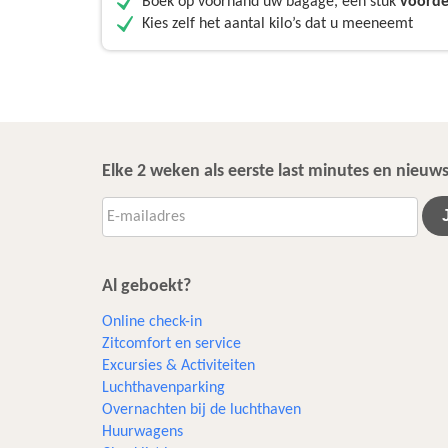
Boek op voorhand uw bagage, een stuk
voorde
Kies zelf het aantal kilo’s dat u meeneemt
Elke 2 weken als eerste last minutes en nieu
Al geboekt?
Online check-in
Zitcomfort en service
Excursies & Activiteiten​
Luchthavenparking
Overnachten bij de luchthaven
Huurwagens