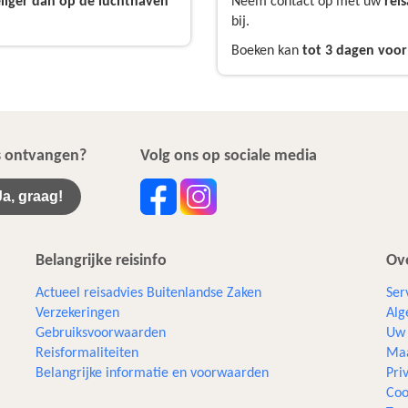
liger dan op de luchthaven
Neem contact op met uw
rei
bij.
Boeken kan
tot 3 dagen voor
ws ontvangen?
Volg ons op sociale media
Ja, graag!
Belangrijke reisinfo
Ove
Actueel reisadvies Buitenlandse Zaken
Ser
Verzekeringen
Alg
Gebruiksvoorwaarden
Uw 
Reisformaliteiten
Maa
Belangrijke informatie en voorwaarden
Pri
Coo