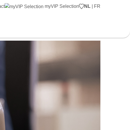
act
myVIP Selection
NL
|
FR