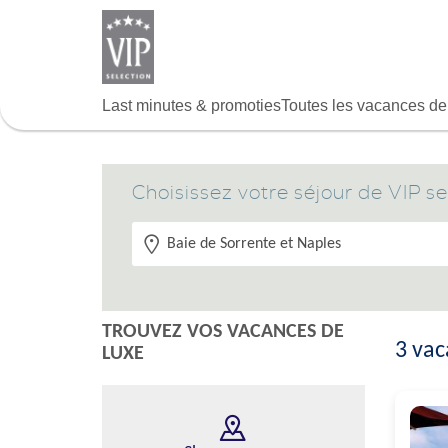
Aller
au
contenu
principal
Last minutes & promoties
Toutes les vacances de
Choisissez votre séjour de VIP se
Où
voulez-
vous
partir?
TROUVEZ VOS VACANCES DE
3
vac
LUXE