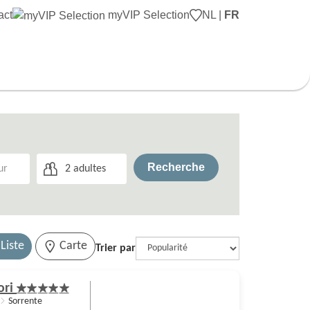
act
myVIP Selection
NL
|
FR
Voyageurs
Recherche
2
adultes
Liste
Carte
Trier par
ori
Sorrente