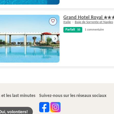
Excellent
8.2
14 commentaires
Grand Hotel Royal
Italie
Baie de Sorrente et Naples
Parfait
10
1 commentaire
Parfait
10
1 commentaire
 et les last minutes
Suivez-nous sur les réseaux sociaux
Oui, volontiers!