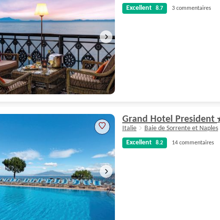
Excellent
8.7
3 commentaires
Excellent
8.7
3 commentaires
Grand Hotel President
Italie
Baie de Sorrente et Naples
Excellent
8.2
14 commentaires