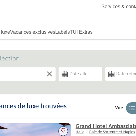
Services & cont
 luxe
Vacances exclusives
Labels
TUI Extras
lection
Du
Au
ances de luxe trouvées
Vue
Grand Hotel Ambasciat
Italie
Baie de Sorrente et Naples