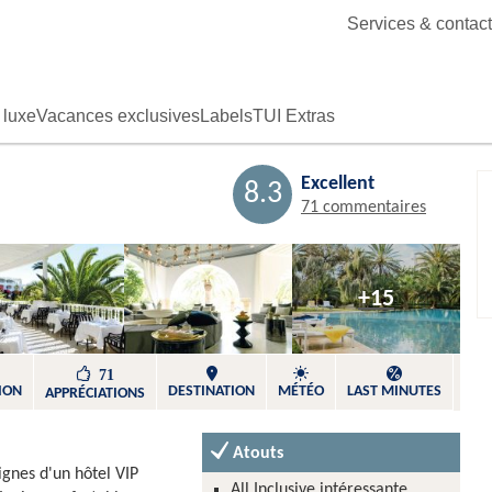
Services & contact
 luxe
Vacances exclusives
Labels
TUI Extras
Excellent
Sauvegarder
8.3
71 commentaires
+15
71
ION
DESTINATION
MÉTÉO
LAST MINUTES
APPRÉCIATIONS
Atouts
dignes d'un hôtel VIP
All Inclusive intéressante