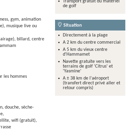
Transport gratuit du matériel
d'informations
de golf
itness, gym, animation
Situation
e), musique live ou
Directement à la plage
airage), billard, centre
A 2 km du centre commercial
, hammam
A 5 km du vieux centre
d'Hammamet
Navette gratuite vers les
terrains de golf 'Citrus' et
'Yasmine'
our les hommes
A ± 38 km de l'aéroport
(transfert direct privé aller et
retour compris)
in, douche, sèche-
e,
ite, wifi (gratuit),
rrasse