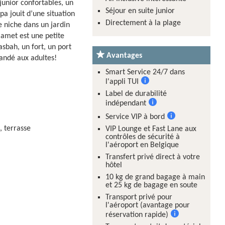
 junior confortables, un
Séjour en suite junior
pa jouit d’une situation
Directement à la plage
e niche dans un jardin
amet est une petite
sbah, un fort, un port
Avantages
andé aux adultes!
Smart Service 24/7 dans
l'appli TUI
Plus
Label de durabilité
d'informations
indépendant
Plus
Service VIP à bord
d'informations
Plus
, terrasse
VIP Lounge et Fast Lane aux
d'informations
contrôles de sécurité à
l'aéroport en Belgique
Transfert privé direct à votre
hôtel
10 kg de grand bagage à main
et 25 kg de bagage en soute
Transport privé pour
l'aéroport (avantage pour
réservation rapide)
Plus