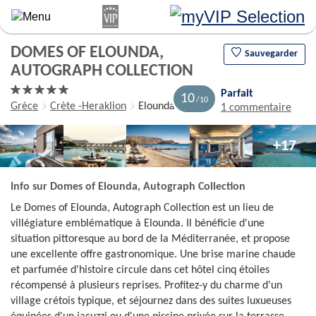
Aller
au
contenu
DOMES OF ELOUNDA,
principal
Sauvegarder
AUTOGRAPH COLLECTION
Parfait
10
Grèce
Crète -Heraklion
Elounda
1 commentaire
+17
Info sur Domes of Elounda, Autograph Collection
Le Domes of Elounda, Autograph Collection est un lieu de
villégiature emblématique à Elounda. Il bénéficie d'une
situation pittoresque au bord de la Méditerranée, et propose
une excellente offre gastronomique. Une brise marine chaude
et parfumée d'histoire circule dans cet hôtel cinq étoiles
récompensé à plusieurs reprises. Profitez-y du charme d'un
village crétois typique, et séjournez dans des suites luxueuses