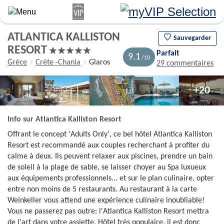
Aller
au
contenu
ATLANTICA KALLISTON
principal
Sauvegarder
RESORT
Parfait
9.1
Grèce
Crète -Chania
Glaros
29 commentaires
+20
Info sur Atlantica Kalliston Resort
Offrant le concept 'Adults Only', ce bel hôtel Atlantica Kalliston
Resort est recommandé aux couples recherchant à profiter du
calme à deux. Ils peuvent relaxer aux piscines, prendre un bain
de soleil à la plage de sable, se laisser choyer au Spa luxueux
aux équipements professionnels... et sur le plan culinaire, opter
entre non moins de 5 restaurants. Au restaurant à la carte
Weinkeller vous attend une expérience culinaire inoubliable!
Vous ne passerez pas outre: l'Atlantica Kalliston Resort mettra
de l'art dans votre assiette. Hôtel très populaire, il est donc