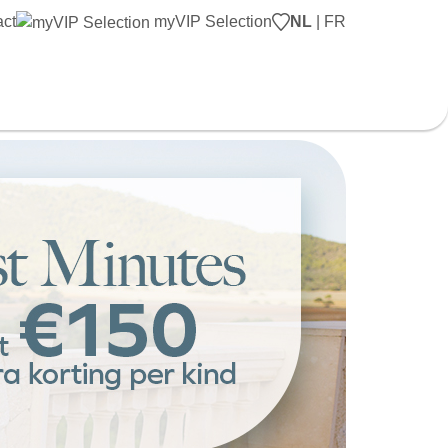
act
myVIP Selection
NL
|
FR